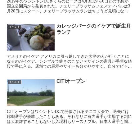
2019年のワシントンDCさくらのピークは4月3日から6日との予想が
国立公園局から発表された。チェリーブラッサムフェスティバルは3
月20日にスタート。チェリーブラッサムランはちょうど見頃になり
そう。
カレッジパークのイケアで誕生月
イベント
ランチ
アメリカのイケア アメリカに引っ越してきた大半の人が行くことに
なるのがイケア。シンプルで飽きのこないデザインの家具が手頃な値
段で手に入る。店舗での展示やサイトも分かりやすく、自分でピック
アップしてレジに向かうシステムは、余計なセールスに悩ま...
CITIオープン
イベント
CITIオープンはワシントンDCで開催されるテニス大会で、過去には
錦織選手が優勝したこともある。それなりに有力選手が出場する割に
は大混雑することもないし入場料もリーズナブル。日本人選手も間近
で応援できるので、去年・一昨年と何回か観戦に行って...