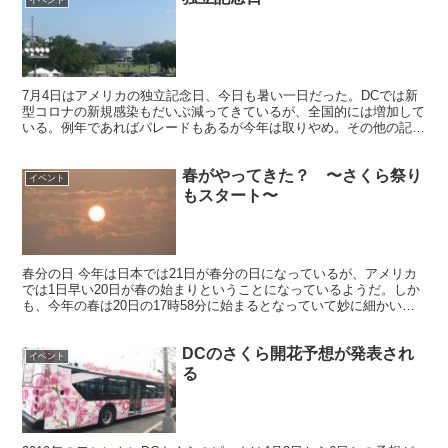
イベント
7月4日はアメリカの独立記念日、今日も暑い一日だった。DCでは新
型コロナの新規感染もだいぶ減ってきているが、全国的には増加して
いる。例年であればパレードもあるが今年は取りやめ。その他の記念
行事も規模を縮小したりやり方を変えているものが多い。...
春がやってきた？ 〜さくら祭り
イベント
もスタート〜
春分の日 今年は日本では21日が春分の日になっているが、アメリカ
では1日早い20日が春の始まりということになっているようだ。しか
も、今年の春は20日の17時58分に始まるとなっていて妙に細かい。
どうやら厳密なequinox(昼夜平分時)を春...
DCのさくら開花予想が発表され
イベント
る