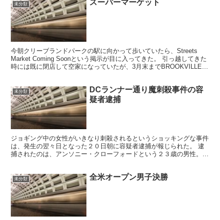
スーパーマーケット
未分類
今朝クリーブランドパークの駅に向かって歩いていたら、Streets
Market Coming Soonという掲示が目に入ってきた。 引っ越してきた
時には既に閉店して空家になっていたが、3月末までBROOKVILLEと
いうスーパーマーケット...
DCランナー通り魔刺殺事件の容
未分類
疑者逮捕
ジョギング中の女性がいきなり刺殺されるというショッキングな事件
は、発生の翌々日となった２０日朝に容疑者逮捕が報じられた。 逮
捕されたのは、アンソニー・クローフォードという２３歳の男性。犯
行現場のPと11から1マイルほど北の14とジラード付近...
全米オープン男子決勝
未分類