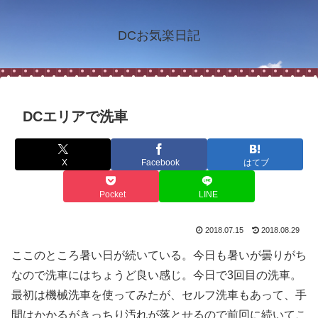
DCお気楽日記
DCエリアで洗車
X
Facebook
はてブ
Pocket
LINE
2018.07.15
2018.08.29
ここのところ暑い日が続いている。今日も暑いが曇りがち
なので洗車にはちょうど良い感じ。今日で3回目の洗車。
最初は機械洗車を使ってみたが、セルフ洗車もあって、手
間はかかるがきっちり汚れが落とせるので前回に続いてこ