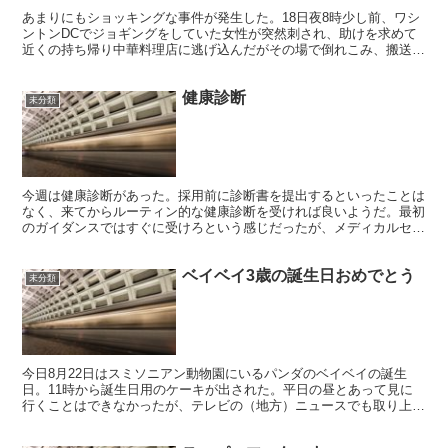
あまりにもショッキングな事件が発生した。18日夜8時少し前、ワシ
ントンDCでジョギングをしていた女性が突然刺され、助けを求めて
近くの持ち帰り中華料理店に逃げ込んだがその場で倒れこみ、搬送先
の病院で亡くなった。 被害者はウェンディ・マルチネス...
健康診断
未分類
今週は健康診断があった。採用前に診断書を提出するといったことは
なく、来てからルーティン的な健康診断を受ければ良いようだ。最初
のガイダンスではすぐに受けろという感じだったが、メディカルセン
ターに問い合わせたら随分先の日程を指定された。 月曜の...
ベイベイ3歳の誕生日おめでとう
未分類
今日8月22日はスミソニアン動物園にいるパンダのベイベイの誕生
日。11時から誕生日用のケーキが出された。平日の昼とあって見に
行くことはできなかったが、テレビの（地方）ニュースでも取り上げ
られていた。 ベイベイは今日で3歳になる。4歳になると...