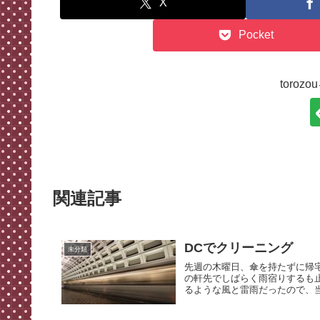
X
Pocket
toro
関連記事
DCでクリーニング
未分類
先週の木曜日、傘を持たずに帰宅
の軒先でしばらく雨宿りするも
るような風と雷雨だったので、当