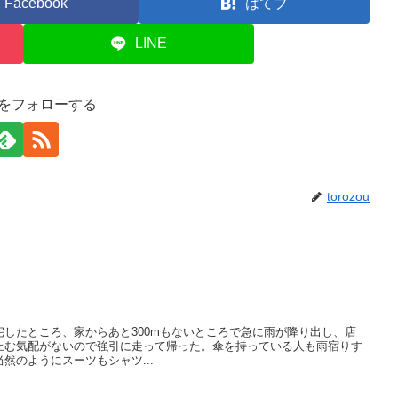
Facebook
はてブ
LINE
zouをフォローする
torozou
したところ、家からあと300mもないところで急に雨が降り出し、店
止む気配がないので強引に走って帰った。傘を持っている人も雨宿りす
然のようにスーツもシャツ...