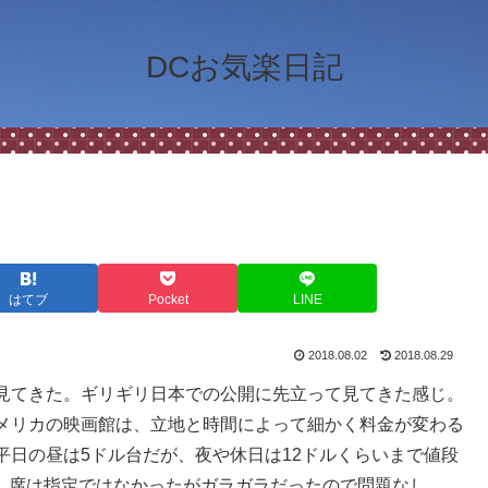
DCお気楽日記
はてブ
Pocket
LINE
2018.08.02
2018.08.29
見てきた。ギリギリ日本での公開に先立って見てきた感じ。
メリカの映画館は、立地と時間によって細かく料金が変わる
平日の昼は5ドル台だが、夜や休日は12ドルくらいまで値段
い。席は指定ではなかったがガラガラだったので問題なし。