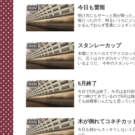
今日も雷雨
未分類
明け方にもザーッと雨が降った
報だったので、明るいうちにジ
かるんでおらず普通にジョギング
スタンレーカップ
未分類
木曜にラスベガスでアイスホッ
だ。元々はカナダのカップだっ
いるようだ。 今年のスタンレーカ
5月終了
未分類
今日で5月は終了。今月は走行距
ずつ伸びてきているので6月は挽
ても結構寒いんだなと思っていた
木が倒れてコネチカッ
未分類
今日も朝からスッキリしない１
った。