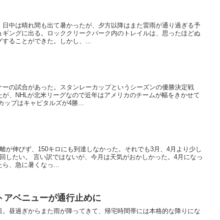
。日中は晴れ間も出て暑かったが、夕方以降はまた雷雨が通り過ぎる予
ョギングに出る。ロッククリークパーク内のトレイルは、思ったほどぬ
することができた。しかし、...
ケーの試合があった。スタンレーカップというシーズンの優勝決定戦
たが、NHLが北米リーグなので近年はアメリカのチームが幅をきかせて
ップはキャピタルズが4勝...
離が伸びず、150キロにも到達しなかった。それでも3月、4月より少し
回したい。 言い訳ではないが、今月は天気がおかしかった。4月になっ
ら、急に暑くなっ...
トアベニューが通行止めに
日。昼過ぎからまた雨が降ってきて、帰宅時間帯には本格的な降りにな