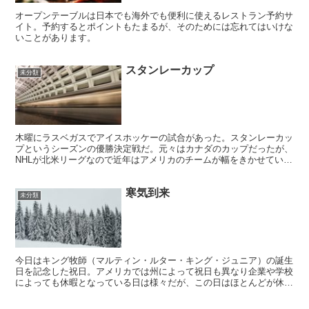
オープンテーブルは日本でも海外でも便利に使えるレストラン予約サ
イト。予約するとポイントもたまるが、そのためには忘れてはいけな
いことがあります。
スタンレーカップ
未分類
木曜にラスベガスでアイスホッケーの試合があった。スタンレーカッ
プというシーズンの優勝決定戦だ。元々はカナダのカップだったが、
NHLが北米リーグなので近年はアメリカのチームが幅をきかせている
ようだ。 今年のスタンレーカップはキャピタルズが4勝...
寒気到来
未分類
今日はキング牧師（マルティン・ルター・キング・ジュニア）の誕生
日を記念した祝日。アメリカでは州によって祝日も異なり企業や学校
によっても休暇となっている日は様々だが、この日はほとんどが休み
となる。 その祝日は晴れ渡ったものの、北から強い寒気が...