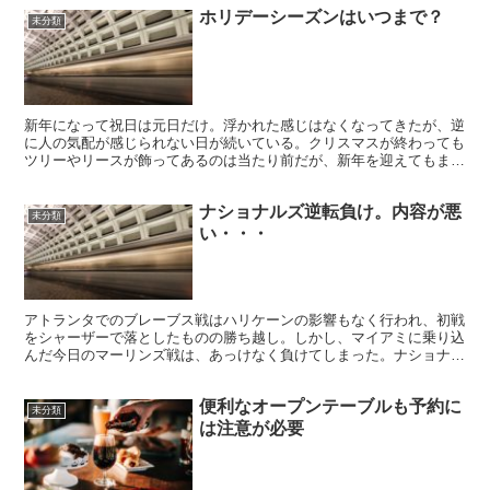
ホリデーシーズンはいつまで？
未分類
新年になって祝日は元日だけ。浮かれた感じはなくなってきたが、逆
に人の気配が感じられない日が続いている。クリスマスが終わっても
ツリーやリースが飾ってあるのは当たり前だが、新年を迎えてもまだ
残っている。
ナショナルズ逆転負け。内容が悪
未分類
い・・・
アトランタでのブレーブス戦はハリケーンの影響もなく行われ、初戦
をシャーザーで落としたものの勝ち越し。しかし、マイアミに乗り込
んだ今日のマーリンズ戦は、あっけなく負けてしまった。ナショナル
リーグ３地区を通じて一番勝率の低い相手だし、夏真っ盛り...
便利なオープンテーブルも予約に
未分類
は注意が必要