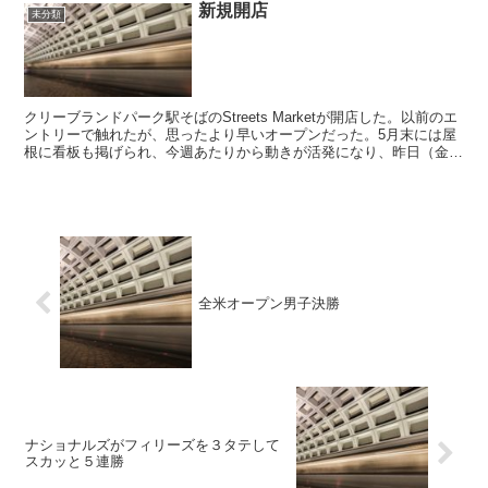
新規開店
未分類
クリーブランドパーク駅そばのStreets Marketが開店した。以前のエ
ントリーで触れたが、思ったより早いオープンだった。5月末には屋
根に看板も掲げられ、今週あたりから動きが活発になり、昨日（金
曜）夕方にはシャッターも上げられて店内が見...
全米オープン男子決勝
ナショナルズがフィリーズを３タテして
スカッと５連勝