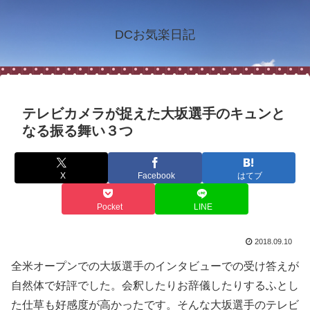
DCお気楽日記
テレビカメラが捉えた大坂選手のキュンと
なる振る舞い３つ
X
Facebook
はてブ
Pocket
LINE
2018.09.10
全米オープンでの大坂選手のインタビューでの受け答えが
自然体で好評でした。会釈したりお辞儀したりするふとし
た仕草も好感度が高かったです。そんな大坂選手のテレビ