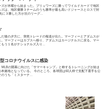
ーズが木曜から始まった。ブリュワーズに勝ってワイルドカードで地区
ルズは、地区優勝３チームのうち勝率が最も高いドジャースとロスで対
に３勝した方が次のリーグ...
ド
んだ後の夕方に、突然トレードの報道が出た。マーフィーとアダムスが
た。マーフィーはカブスへ移り、アダムスはカージナルスに戻る。マー
もう１名がナショナルズ入り...
新型コロナウイルスに感染
、MLBの開幕に向けた「サマーキャンプ」と称するトレーニングが始ま
本拠地となっている。 今のところ、各球団は60人枠で支配下選手を公
のうち「ミスターナ...