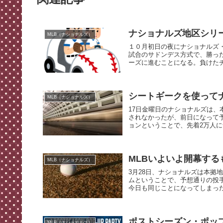
ナショナルズ地区シリ
MLB（ナショナルズ）
１０月初日の夜にナショナルズ
試合のサドンデス方式で、勝っ
ーズに進むことになる。負けたチ
シートギークを使って
MLB（ナショナルズ）
17日金曜日のナショナルズは
されなかったが、前日になって
ョンということで、先着2万人に
MLBいよいよ開幕す
MLB（ナショナルズ）
3月28日、ナショナルズは本拠
ムということで、予想通りの投
今日も同じことになってしまった
ポストシーズン・ポッ
MLB（ナショナルズ）