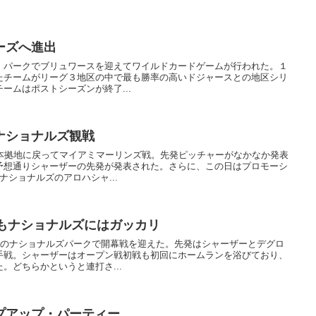
ーズへ進出
・パークでブリュワースを迎えてワイルドカードゲームが行われた。１
たチームがリーグ３地区の中で最も勝率の高いドジャースとの地区シリ
ームはポストシーズンが終了...
ナショナルズ観戦
、本拠地に戻ってマイアミマーリンズ戦。先発ピッチャーがなかなか発表
予想通りシャーザーの先発が発表された。さらに、この日はプロモーシ
ナショナルズのアロハシャ...
るもナショナルズにはガッカリ
地のナショナルズパークで開幕戦を迎えた。先発はシャーザーとデグロ
手戦。シャーザーはオープン戦初戦も初回にホームランを浴びており、
。どちらかというと連打さ...
プアップ・パーティー