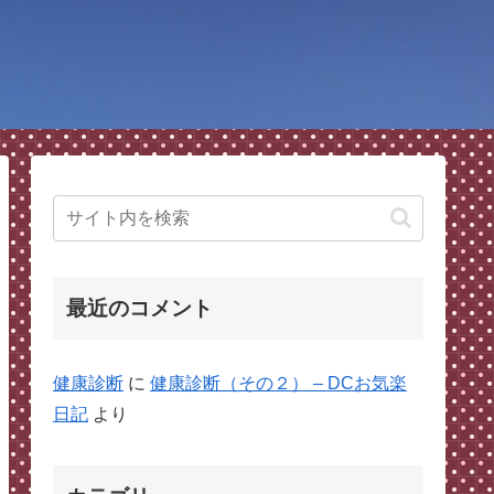
最近のコメント
健康診断
に
健康診断（その２） – DCお気楽
日記
より