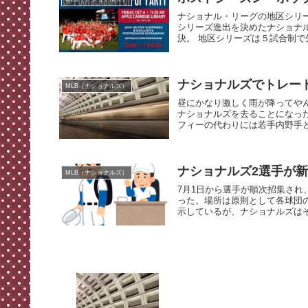
ナショナル・リーグの地区シリ
シリーズ進出を決めたナショナ
決。 地区シリーズは５試合制で先
ナショナルズでトレー
MLB（ナショナルズ）
昼にかなり激しく雨が降ってや
ナショナルズを去ることになっ
フィーの代わりには若手内野手と
ナショナルズ2選手が
MLB（ナショナルズ）
7月1日から選手が順次招集され
った。場所は原則として各球団の
示しているが、ナショナルズはそ