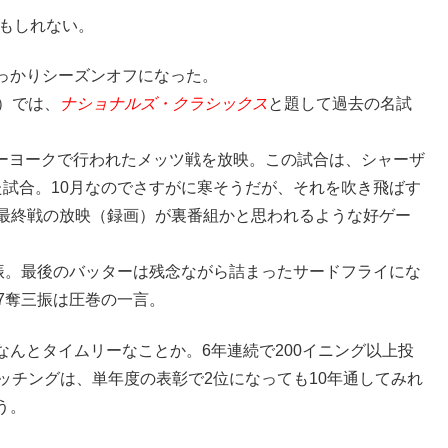
かもしれない。
っかりシーズンオフになった。
rk）では、
ナショナルズ・クラシックス
と題して過去の名試
ニューヨークで行われたメッツ戦を放映。この試合は、シャーザ
た試合。10月なのでさすがに寒そうだが、それを吹き飛ばす
球最終戦の放映（録画）が裏番組かと思われるような好ゲー
三振。最後のバッターは残念ながら詰まったサードフライにな
7奪三振は圧巻の一言。
んとタイムリーなことか。6年連続で200イニング以上投
ッチングは、単年度の表彰で2位になっても10年通してみれ
う。