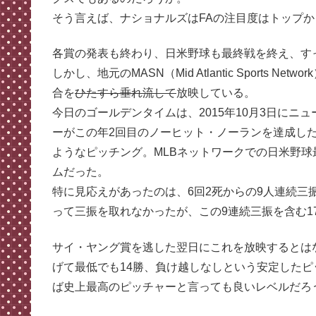
そう言えば、ナショナルズはFAの注目度はトップ
各賞の発表も終わり、日米野球も最終戦を終え、す
しかし、地元のMASN（Mid Atlantic Sports Netwo
合を
ひたすら垂れ流して
放映している。
今日のゴールデンタイムは、2015年10月3日に
ーがこの年2回目のノーヒット・ノーランを達成し
ようなピッチング。MLBネットワークでの日米野
ムだった。
特に見応えがあったのは、6回2死からの9人連続
って三振を取れなかったが、この9連続三振を含む1
サイ・ヤング賞を逃した翌日にこれを放映するとはな
げて最低でも14勝、負け越しなしという安定したピ
ば史上最高のピッチャーと言っても良いレベルだろ