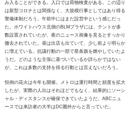
み入ることができる。入口では荷物検査がある。この辺り
は新型コロナとは関係なく、大規模行事としてはあり得る
警備体制だろう。午前中にはまだ設営中という感じだっ
た。ホワイトハウス北側のBLMプラザには、テントが多
数設置されていたが、夜のニュース画像を見るとすっかり
撤去されていた。昼は出店も出ていて、少し前より明らか
に増えている。抗議行動の一部で星条旗を燃やしていたよ
うだ。どのような主張に基づいているか詳らかではない
が、これは多数の支持を得る行動とは言えないだろう。
恒例の花火は今年も開催。メトロは運行時間と頻度を拡大
したが、実際の人出はそれほどでもなく、結果的にソーシ
ャル・ディスタンスが確保できていたようだ。ABCニュ
ースでは来訪者の大半はDC圏外からと言っていた。