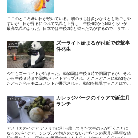
ここのところ暑い日が続いている。朝のうちは多少なりとも過ごしや
すいが、日が昇るにつれて気温も上昇し、午後4時から5時くらいが
最高気温のようだ。日本では午後2時と習った気がするので、サマー
タイムの分を考慮してもちょっと遅い。日中はかなり暑いの...
ズーライト始まるが付近で銃撃事
パンダ
件発生
今年もズーライトが始まった。動物園は午後５時で閉園するが、それ
から午後９時まで園内がライトアップされ、ところどころに動物をか
たどった光るモニュメントが展示される。動物を観覧することはでき
ず、コネチカット通りの入口とロッククリーク沿いの入口を...
カレッジパークのイケアで誕生月
イベント
ランチ
アメリカのイケア アメリカに引っ越してきた大半の人が行くことに
なるのがイケア。シンプルで飽きのこないデザインの家具が手頃な値