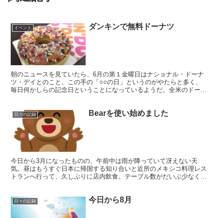
ダンキンで無料ドーナツ
イベント
朝のニュースを見ていたら、6月の第１金曜日はナショナル・ドーナ
ツ・デイとのこと。この手の「○○の日」というのがやたらと多く、
毎日何かしらの記念日ということになっているようだ。全米のドーナ
ツチェーンでキャンペーンがあるというので調べてみたら、...
Bearを使い始めました
日々の記録
今日から3月になったものの、午前中は雨が降っていて冴えない天
気。昼はもうすぐ日本に帰国する知り合いと近所のメキシコ料理レス
トランへ行って、久しぶりに店内飲食。テーブル数がだいぶ少なくな
って間隔が空いているが、月曜の昼で天気も今ひとつなのに店...
今日から8月
日々の記録