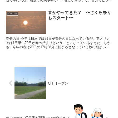
段で手に入る。店舗での展示やサイトも分かりやすく、自分でピック
アップしてレジに向かうシステムは、余計なセールスに悩ま...
春がやってきた？ 〜さくら祭り
イベント
もスタート〜
春分の日 今年は日本では21日が春分の日になっているが、アメリカ
では1日早い20日が春の始まりということになっているようだ。しか
も、今年の春は20日の17時58分に始まるとなっていて妙に細かい。
どうやら厳密なequinox(昼夜平分時)を春...
CITIオープン
ナショナルズ2選手が新型コロナウイルス