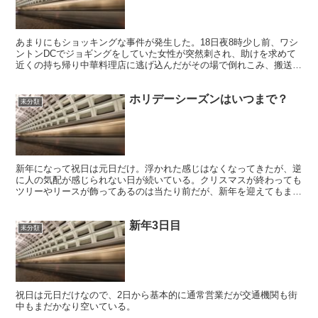
あまりにもショッキングな事件が発生した。18日夜8時少し前、ワシ
ントンDCでジョギングをしていた女性が突然刺され、助けを求めて
近くの持ち帰り中華料理店に逃げ込んだがその場で倒れこみ、搬送先
の病院で亡くなった。 被害者はウェンディ・マルチネス...
ホリデーシーズンはいつまで？
未分類
新年になって祝日は元日だけ。浮かれた感じはなくなってきたが、逆
に人の気配が感じられない日が続いている。クリスマスが終わっても
ツリーやリースが飾ってあるのは当たり前だが、新年を迎えてもまだ
残っている。
新年3日目
未分類
祝日は元日だけなので、2日から基本的に通常営業だが交通機関も街
中もまだかなり空いている。