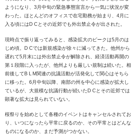
ようになり、3月中旬の緊急事態宣言から一気に状況が変
わった。ほとんどのオフィスで在宅勤務が始まり、4月に
入る頃にはD Cとその近郊でも外出禁止令が出された。
現時点で振り返ってみると、感染拡大のピークは5月のは
じめ頃。D Cでは新規感染が徐々に減ってきた。他州から
遅れて5月末には外出禁止令が解除され、経済活動再開の
第１段階に入ったが、他州よりも厳しい規制は続いた。相
前後してB L M関連の抗議活動が活発化して関心はそちら
に移った。6月中旬以降、南部の州を中心に感染が拡大し
ているが、大規模な抗議行動が続いたD Cとその近郊では
顕著な拡大は見られていない。
桜祭りを始めとして各種のイベントはキャンセルされてお
り、いつになったら平常に戻るのか、その平常とはどんな
ものになるのか、まだ予測がつかない。