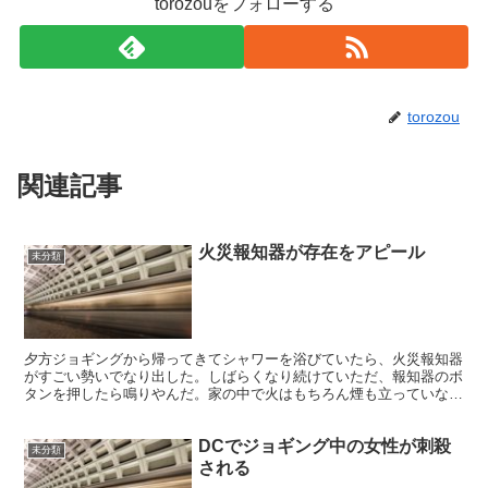
torozouをフォローする
torozou
関連記事
火災報知器が存在をアピール
未分類
夕方ジョギングから帰ってきてシャワーを浴びていたら、火災報知器
がすごい勢いでなり出した。しばらくなり続けていただ、報知器のボ
タンを押したら鳴りやんだ。家の中で火はもちろん煙も立っていない
のでハッキリしたところは分からないが、料理でちょっと焦...
DCでジョギング中の女性が刺殺
未分類
される